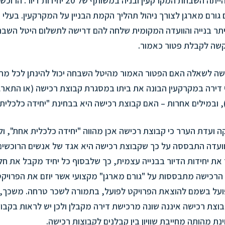
מטרת המכירה הייתה השבחת המקרקעין ובניה במשותף של 20
גורם מארגן לצורך ניהול תהליך הקמת הבניין על המקרקעין. בעלי
תר בנייה והוועדה המקומית שלחה להם דרישה לתשלום היטל השבח
בקשה לקבלת פטור כאמור.
ה לשאלה האם הפטור האמור מהיטל השבחה יכול להינתן לכל מחז
 דירה במקרקעין הבונה את ביתו במסגרת קבוצת רכישה (או התאר
, ובמילים אחרות – האם קבוצת רכישה היא בבחינת "יחידה כלכלית
קה ועדת הערר כי קבוצת רכישה אכן מהווה "יחידה כלכלית אחת", ול
וועדה התבססה על כך שקבוצת רכישה היא אגד של אנשים הרוכשים
את יחידות הדיור בבנייה עצמית, כך שלבסוף כל יחיד מקבל את חל
ת הרכישה מתבססות על "גורם מארגן" מקצועי אשר יוזם את הפרויקט
פועל בשמם להוצאת הפרויקט לפועל, בתמורה לשכר טרחה. משכך,
וצת רכישה איננה שונה מרכישת דירה מקבלן ולכן יש לראות בקבו
 מהותה מחייבת שוויון בין קבלנים לקבוצות רכישה.