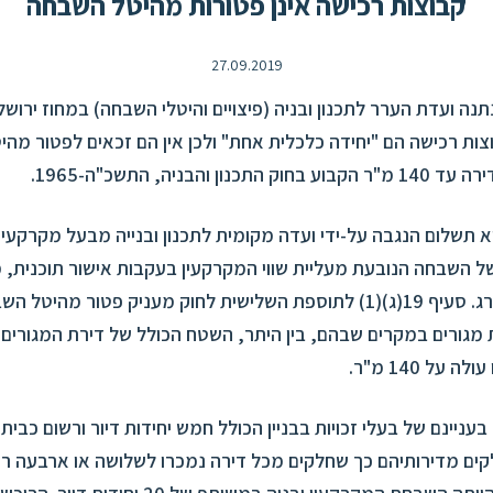
קבוצות רכישה אינן פטורות מהיטל השבחה
27.09.2019
ום 9.9.2019 נתנה ועדת הערר לתכנון ובניה (פיצויים והיטלי השבחה) במחוז יר
צות רכישה הם "יחידה כלכלית אחת" ולכן אין הם זכאים לפטור מה
ון והבניה, התשכ"ה-1965.
 תשלום הנגבה על-ידי ועדה מקומית לתכנון ובנייה מבעל מקרקעין 
ל השבחה הנובעת מעליית שווי המקרקעין בעקבות אישור תוכנית, 
התרת שימוש חורג. סעיף 19(ג)(1) לתוספת השלישית לחוק מעניק פטור מהי
מגורים במקרים שבהם, בין היתר, השטח הכולל של דירת המגורים 
על 140 מ"ר.
עניינם של בעלי זכויות בבניין הכולל חמש יחידות דיור ורשום כבית
לקים מדירותיהם כך שחלקים מכל דירה נמכרו לשלושה או ארבעה רוכ