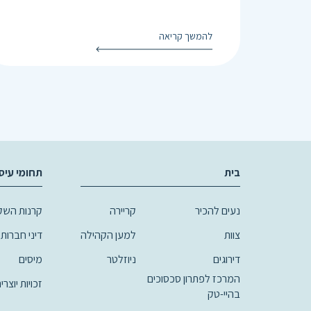
להמשך קריאה
בית
תחומי עיס
נעים להכיר
קריירה
קרנות השקע
צוות
למען הקהילה
דיני חברות,
דירוגים
ניוזלטר
מיסים
המרכז לפתרון סכסוכים
זכויות יוצרי
בהיי-טק