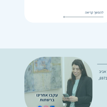
להמשך קריאה
רג 18, תל אביב
בניין D קומה 3, 6971915,
עקבו אחרינו
ברשתות