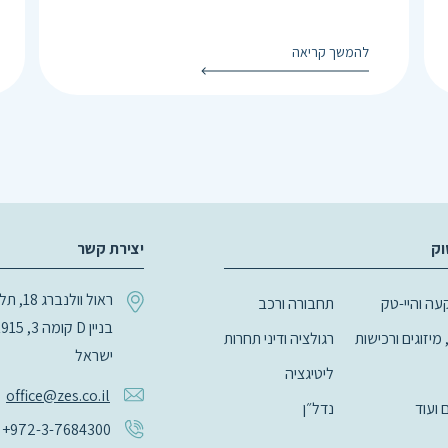
להמשך קריאה
וק
יצירת קשר
ראול וולנב
ה והיי-טק
תחבורה ורכב
 מיזוגים ורכישות
רגולציה ודיני תחרות
ישראל
ליטיגציה
office@zes.co.il
ם ועוד
נדל״ן
+972-3-7684300