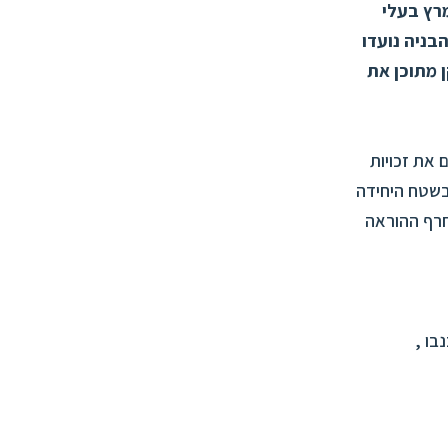
דה לתמרץ בעלי
הבניה נועדו
 והעברתן או ניצולן שלא למטרות תמ"א 38 תרוקן מתוכן את
את זכויות
 בשטח היחידה
חרף ההוראה
בו ,