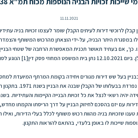
י שייכות זכויות הבניה הנוספות מכוח תמ"א 38?
11.11.2021
קבלן לרוכשי דירות לעיתים הקבלן שומר לעצמו זכויות בניה עתידיות 
לו במסגרת היתר הבניה, על-ידי הוצאתן מהרכוש המשותף והצמדתן 
 כך, אם בעתיד תאושר תכנית המאפשרת הרחבה של שטחי הבניין, 
סק דין[1] הנוגע לסוגיה זו.
בניין בעל שש דירות מגורים ויחידה בקומת המרתף המיועדת למחסן
כיחידה רישומית נפרדת בבעלותו של הק
ירות עם יזם בהסכם לחיזוק הבניין על דרך הריסתו והקמתו מחדש,
ות טענו שזכויות בניה מהוות רכוש משותף לכלל בעלי הדירות, ואילו 
נוספות שייכות לו באופן בלעדי, בהתאם להוראות התקנון.