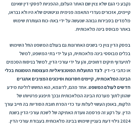
נקבע כי הגם שלא צוין שם האתר העלום, ההפניות לפסקי דין שאינם
קיימים, אזכורים נעדרי התאמה פנימית וציטוטים שלא היו ולא נבראו,
מלמדים בסבירות גבוהה שנעשה על ידי באת-כוח העותרת שימוש
באתר מבוסס בינה מלאכותית.
בפסק הדין צוין כי בשנים האחרונות גם בעולם המשפט החל השימוש
בכלים מבוססי בינה מלאכותית, הן על ידי בתי המשפט, למשל
לתיעדוף תיקים דחופים, והן על ידי עורכי הדין, למשל בניסוח הסכמים
או כתבי בי-דין.
לצד התועלות הפוטנציאליות העצומות הטמונות בכלי
הבינה המלאכותית, קיימים חסרונות וסיכונים המציבים אתגרים
חדשים לעולם המשפט.
אחד מהם, לדוגמא, הוא החשש לזליגת מידע
שהוזן לתוך מערכת הבינה המלאכותית ובכך תיפגע פרטיותו של
הלקוח, באופן העשוי לעלות עד כדי הפרת חובת הסודיות בה חייב עורך
הדין. על רקע זה פרסמה וועדת האתיקה של לשכת עורכי הדין בשנת
2024
גילוי דעת
בעניין שימוש בבינה מלאכותית בעבודת עורכי הדין.