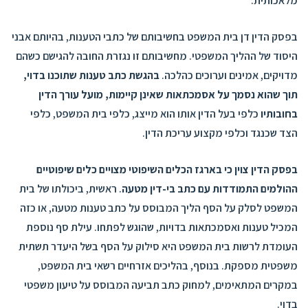
מלאכותית.
בפסק הדין דן בית המשפט בחשיבותם של כתבי הטענות, בהיותם אבני
היסוד של ההליך המשפטי. מחשיבותם זו נגזרת החובה להגישם כשהם
מדויקים, אמינים וערוכים כהלכה.
בהגשת כתב טענות שתוכנו בדוי,
תוך שהוא נסמך על אסמכתאות שאינן קיימות, מועל עורך הדין
בחובותיו
כלפי בעל הדין אותו הוא מייצג, כלפי בית המשפט, כלפי
הצד שכנגד וכלפי מקצוע עריכת הדין.
בפסק הדין צוין כי בארגז הכלים השיפוטי מצויים כלים שיפוטיים
ההולמים התמודדות עם כתב בי-דין מטעה
. ראשית, ביכולתו של בית
המשפט לסלק על הסף הליך המבוסס על כתב טענות מטעה, או כזה
המכיל טענות ואסמכתאות בדויות, שהוגש לפתחו. עילת סף נוספת
העומדת לרשות בית המשפט היא סילוק על הסף בשל היעדר תשתית
משפטית מספקת. בנוסף, בהליכים אזרחיים רשאי בית המשפט,
במקרים המתאימים, למחוק כתב תביעה המבוסס על טיעון משפטי
בדוי.