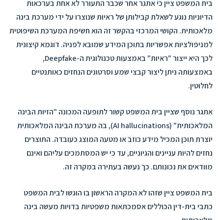
בית המשפט ציין כי אתגר אחר שכבר התעורר לא אחת בערכאות
הדיוניות נוגע לשאלת קבילותן של ראיות שנוצרו על ידי מערכת בינה
מלאכותית. הקושי המרכזי בהקשר זה הוא חשיפת המערכת השיפוטית
למניפולציות אפשריות בתוכן המידע שמובא לפניה. דוגמא קיצונית
לכך היא ייצור "ראיות" באמצעות טכנולוגית ה-Deepfake,
באמצעותה ניתן ליצור קבצי שמע וסרטונים הנחזים כאותנטיים
לחלוטין.
אתגר נוסף שציין בית המשפט קשור לתופעה המכונה "הזיות הבינה
המלאכותית" (AI hallucinations), בה מערכת הבינה המלאכותית
יוצרת תוכן המכיל מידע כוזב או מטעה המוצג כעובדה. התוצרים
נחזים להיות עניינים והגיוניים, עד כי יש המסתמכים עליהם ואינם
מוודאים את נכונותם. כך נעשה בעתירה במקרה זה.
בית המשפט ציין שזהו לא המקרה הראשון בו הוגשו לבית המשפט
כתבי בית-דין הכוללים אסמכתאות משפטיות בדויות מעשה בינה