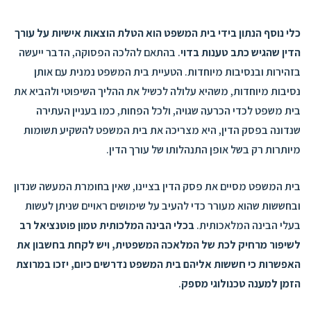
כלי נוסף הנתון בידי בית המשפט הוא הטלת הוצאות אישיות על עורך
הדין שהגיש כתב טענות בדוי
. בהתאם להלכה הפסוקה, הדבר ייעשה
בזהירות ובנסיבות מיוחדות. הטעיית בית המשפט נמנית עם אותן
נסיבות מיוחדות, משהיא עלולה לכשיל את ההליך השיפוטי ולהביא את
בית משפט לכדי הכרעה שגויה, ולכל הפחות, כמו בעניין העתירה
שנדונה בפסק הדין, היא מצריכה את בית המשפט להשקיע תשומות
מיותרות רק בשל אופן התנהלותו של עורך הדין.
בית המשפט מסיים את פסק הדין בציינו, שאין בחומרת המעשה שנדון
ובחששות שהוא מעורר כדי להעיב על שימושים ראויים שניתן לעשות
בעלי הבינה המלאכותית.
בכלי הבינה המלכותית טמון פוטנציאל רב
לשיפור מרחיק לכת של המלאכה המשפטית, ויש לקחת בחשבון את
האפשרות כי חששות אליהם בית המשפט נדרשים כיום, יזכו במרוצת
הזמן למענה טכנולוגי מספק
.