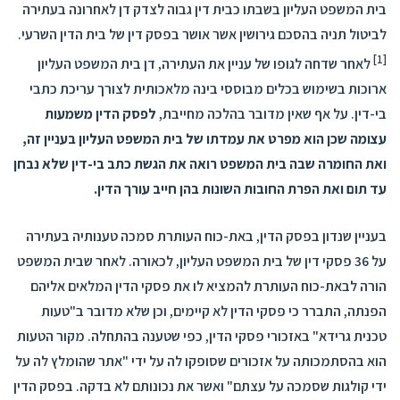
בית המשפט העליון בשבתו כבית דין גבוה לצדק דן לאחרונה בעתירה
לביטול תניה בהסכם גירושין אשר אושר בפסק דין של בית הדין השרעי.
[1]
לאחר שדחה לגופו של עניין את העתירה, דן בית המשפט העליון
ארוכות בשימוש בכלים מבוססי בינה מלאכותית לצורך עריכת כתבי
בי-דין. על אף שאין מדובר בהלכה מחייבת,
לפסק הדין משמעות
עצומה שכן הוא מפרט את עמדתו של בית המשפט העליון בעניין זה,
ואת החומרה שבה בית המשפט רואה את הגשת כתב בי-דין שלא נבחן
עד תום ואת הפרת החובות השונות בהן חייב עורך הדין.
בעניין שנדון בפסק הדין, באת-כוח העותרת סמכה טענותיה בעתירה
על 36 פסקי דין של בית המשפט העליון, לכאורה. לאחר שבית המשפט
הורה לבאת-כוח העותרת להמציא לו את פסקי הדין המלאים אליהם
הפנתה, התברר כי פסקי הדין לא קיימים, וכן שלא מדובר ב"טעות
טכנית גרידא" באזכורי פסקי הדין, כפי שטענה בהתחלה. מקור הטעות
הוא בהסתמכותה על אזכורים שסופקו לה על ידי "אתר שהומלץ לה על
ידי קולגות שסמכה על עצתם" ואשר את נכונותם לא בדקה. בפסק הדין