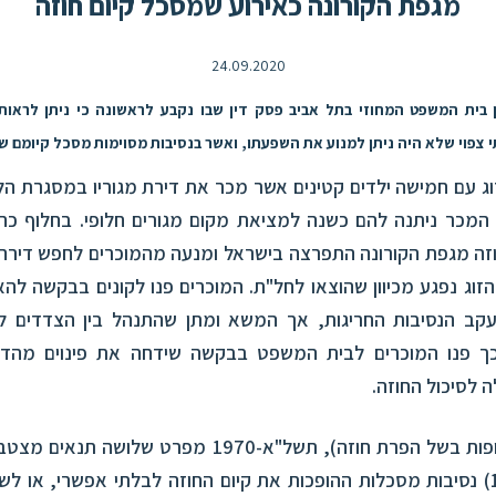
מגפת הקורונה כאירוע שמסכל קיום חוזה
24.09.2020
 1.9.2020 נתן בית המשפט המחוזי בתל אביב פסק דין שבו נקבע לראשונה כי ניתן לר
י צפוי שלא היה ניתן למנוע את השפעתו, ואשר בנסיבות מסוימות מסכל קיומם של
 עם חמישה ילדים קטינים אשר מכר את דירת מגוריו במסגרת הל
 המכר ניתנה להם כשנה למציאת מקום מגורים חלופי. בחלוף כח
זה מגפת הקורונה התפרצה בישראל ומנעה מהמוכרים לחפש דירה.
הזוג נפגע מכיוון שהוצאו לחל"ת. המוכרים פנו לקונים בבקשה לה
קב הנסיבות החריגות, אך המשא ומתן שהתנהל בין הצדדים ל
 פנו המוכרים לבית המשפט בבקשה שידחה את פינוים מהדי
ה לסיכול החוזה.
חוק החוזים (תרופות בשל הפרת חוזה), תשל"א-1970 מפרט ש
עילת הסיכול: (1) נסיבות מסכלות ההופכות את קיום החוזה לבלתי אפשרי, או ל