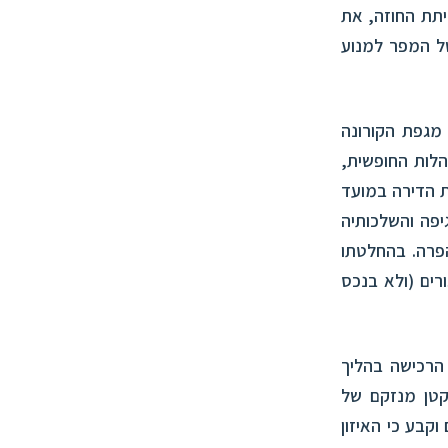
ות, בעת כריתת החוזה, את
ים החוזיים; ו-(3) חוסר יכולת של המפר למנוע
מגפת הקורונה
לות החופשית,
ת הדירה במועד
יפה והשלכותיה
הפרה. בהחלטתו
ים (ולא בנכס
הרכישה בהליך
קטן מנזקם של
קבע כי האיזון