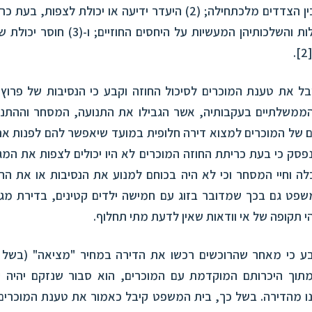
ממה שהוסכם בין הצדדים מלכתחילה; (2) היעדר ידיעה או יכולת לצפ
הנסיבות המסכלות והשלכותיהן המעשיות על היחס
.
[2
ל את טענת המוכרים לסיכול החוזה וקבע כי הנסיבות של פרוץ 
 הממשלתיים בעקבותיה, אשר הגבילו את התנועה, המסחר וההתנה
ם של המוכרים למצוא דירה חלופית במועד שיאפשר להם לפנות א
פסק כי בעת כריתת החוזה המוכרים לא היו יכולים לצפות את המג
ה וחיי המסחר וכי לא היה בכוחם למנוע את הנסיבות או את ה
פט גם בכך שמדובר בזוג עם חמישה ילדים קטינים, בדירת מגור
י תקופה של אי וודאות שאין לדעת מתי תחלוף.
 כי מאחר שהרוכשים רכשו את הדירה במחיר "מציאה" (בשל 
מתוך היכרותם המוקדמת עם המוכרים, הוא סבור שנזקם יהיה 
נו מהדירה. בשל כך, בית המשפט קיבל כאמור את טענת המוכרים ו