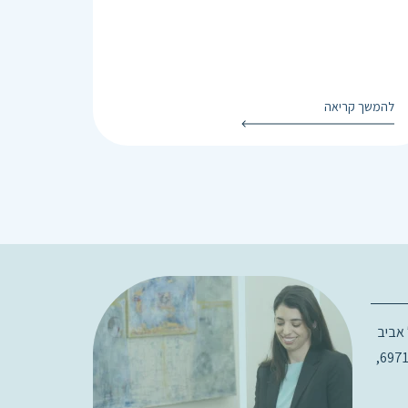
להמשך קריאה
רג 18, תל אביב
בניין D קומה 3, 6971915,