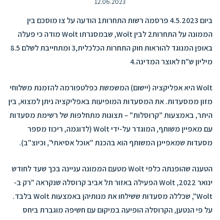
12.06.2023
ביום 4.5.2023 פרסמה רשות התחרות1 הודעה על צו מוסכם בין
הממונה על התחרות2 לבין Wolt, שבמסגרתו Wolt מודה כי פעלה
באופן המנוגד להוראות חוק התחרות הכלכלית,3 ומתחייבת לשלם 8.5
מיליון ש"ח לאוצר המדינה.4
Wolt היא אפליקציה (יישום) המשמשת כפלטפורמה להזמנת משלוחי
מזון ממסעדות. את המסעדות המופיעות באפליקציה ניתן למצוא, בין
היתר, באמצעות "קרוסלות" – תצוגות מתחלפות של רשימת מסעדות
עם מאפיין משותף, המוגדר על-ידי Wolt (לדוגמה, ריכוז מספר
מסעדות שמאפיינן המשותף הוא בהכנת "אוכל אסיאתי", וכיוצ"ב).
הטענה שהופנתה כלפי Wolt מטעם הממונה עניינה בכך שעד לחודש
ינואר 2022, Wolt הפעילה באזור תל אביב קרוסלה שנקראה "רק ב-
Wolt", שכללה מסעדות ששילחו את מנותיהן באמצעות Wolt בלבד.
על פי הנטען, הקרוסלה הופיעה במיקום עם חשיפה מוגברת ביחס