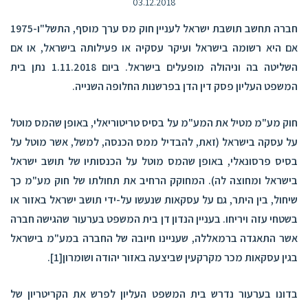
03.12.2018
חברה תחשב תושבת ישראל לעניין חוק מס ערך מוסף, התשל"ו-1975
אם היא רשומה בישראל ועיקר עסקיה או פעילותה בישראל, או אם
השליטה בה וניהולה מופעלים בישראל. ביום 1.11.2018 נתן בית
המשפט העליון פסק דין הדן בפרשנות החלופה השנייה.
חוק מע"מ מטיל את המע"מ על בסיס טריטוריאלי, באופן שהמס מוטל
על עסקה בישראל (זאת, להבדיל ממס הכנסה, למשל, אשר מוטל על
בסיס פרסונאלי, באופן שהמס מוטל על הכנסותיו של תושב ישראל
בישראל ומחוצה לה). המחוקק הרחיב את תחולתו של חוק מע"מ כך
שיחול, בין היתר, גם על עסקאות שנעשו על-ידי תושב ישראל באזור או
בשטחי עזה ויריחו. בעניין הנדון דן בית המשפט בערעור שהגישה חברה
אשר התאגדה ברמאללה, שעניינו חיובה של החברה במע"מ בישראל
בגין עסקאות מכר מקרקעין שביצעה באזור יהודה ושומרון
[1]
.
בדונו בערעור נדרש בית המשפט העליון לפרש את הקריטריון של