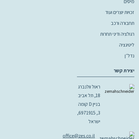
מיסים
זכויות יוצרים ועוד
תחבורה ורכב
רגולציה ודיני תחרות
ליטיגציה
נדל״ן
יצירת קשר
ראול וולנברג
18, תל אביב
בניין D קומה
3, 6971915,
ישראל
office@zes.co.il