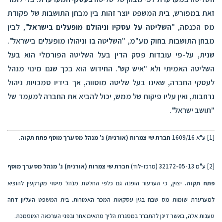
זאת במפורש, בית המשפט יוצר זהות בין מבחן התושבות של פקודת
מס הכנסה, "
השליטה על עסקיו וניהולם מופעלים בישראל
", לבין
מבחן התושבות בחוק מע"מ, "השליטה
בו
וניהולו מופעלים בישראל".
שנית, על-פי עובדות פסק הדין בעל השליטה הפורמלי הוא בעל
השליטה האמיתי ולא "איש קש". החידוש הוא בכך שגם מינוי מנהל
לעסקי החברה, שאינו בעל שליטה מוסווה, אך בידיו סמכויות ניהול
נרחבות, ואין עליו פיקוח של ממש, יכול להביא את החברה למעמד של
"תושב ישראל".
[1]
ע"א 1609/16
חברת שי צמרות (אורנית) נ' מנהל מס ערך מוסף פתח תקוה
.
[2]
ע"מ 32172-05-13 (מרכז-לוד)
חברת שי צמרות (אורנית) נ' מנהל מס ערך מוסף
פתח תקוה
. יצוין, כי הערעור הופנה גם כלפי החלטת מנהל מיסוי מקרקעין להוציא
למערערת שומות מס שבח בגין עסקאות המכר האמורות. בית המשפט העליון דחה
טענות אלה, באשר דינן להתברר במסגרת הליך מתאים אחר ובפני הערכאה המוסמכת.