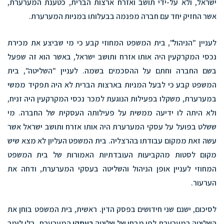
ישראל, ולא על-ידי תושב ואזרח ארצות הברית, כטענת המערערת,
אשר החזיק יחד עם חברה מפנמה בבעלותו במניות המערערת.
לעניין "הניהול", בית המשפט המחוזי קבע כי מי שביצע את מכירת
נכסי המקרקעין היה אותו אזרח ותושב ישראל, באשר הוא זה שפעל
בשם החברה וחתם על ההסכמים בשמה. לעניין "השליטה", בית
המשפט קבע כי לבעל המניות בארצות הברית לא היה תפקיד ממשי
במערערת, משקלו בפעילות הנוגעת למכר נכסי המקרקעין היה זניח,
ולא היתה לו ידיעה ממשית על פעילותה העסקית של החברה. מי
ששלט בפועל על עסקי המערערת היה אותו אזרח ותושב ישראל אשר
עשה זאת ממקום עבודתו בהרצליה. בית המשפט העליון לא מצא שיש
מקום לסטות מהקביעות העובדתיות האמורות של בית המשפט
המחוזי לעניין אופן הניהול והשליטה בעסקי המערערת, ודחה את
הערעור.
לסיכום, ישנם שני חידושים בפסק הדין. ראשית, בית המשפט בוחן את
השליטה במערערת לפי מבחן של שליטה
בעסקי
המערערת. בלי לומר