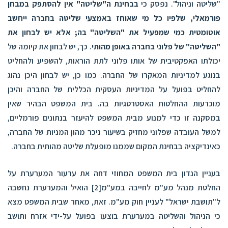
"שליטה וניהול". נפסק כי
בבחינת ה"שליטה" אין להסתפק במבחן
פורמאלי, שלפיו כל מי שאוחז באמצעי שליטה בחברה ייחשב
אוטומטית כמי שמפעיל את "השליטה" בה; אלא יש לבחון את
"השליטה" של פלוני בחברה באופן מהותי
. כך, יש לבחון את קיומה של
יכולתו האפקטיבית של אותו פלוני לתת הוראות, להשפיע ולהחליט
בנוגע למדיניות המאקרו של החברה. כמו כן, יש לבחון היכן נהוג
להחליט בפועל על המדיניות העסקית הכללית של החברה והיכן
מוכרעות ההחלטות האסטרטגיות בה. בית המשפט הבהיר שאין
במסקנה זו כדי למנוע מבית המשפט להיעזר בנתונים פורמליים,
למשל העובדה שפלוני מחזיק בשיעור ניכר מהון המניות של החברה,
כאינדיקציה בבחינת המקום שממנו מופעלת שליטה מהותית בחברה.
בעניין הנדון בית המשפט המחוזי דחה את ערעור המערערת על
החלטת מנהל מע"מ לחייבה במע"מ
[2]
הואיל והמערערת נחשבה
ל"תושבת ישראל" לעניין חוק מע"מ. זאת, מאחר שבית המשפט מצא
כי הניהול והשליטה במערערת בוצעו בפועל על-ידי אזרח ותושב