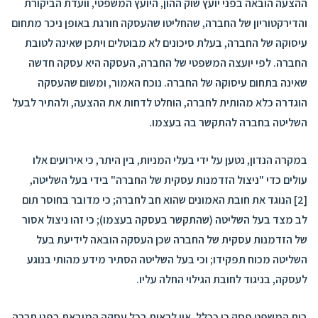
ההצעה הובאה בפני יועץ שוק ההון, היועץ המשפטי, וועדת הביקורת
והדירקטוריון של החברה, שהחליטו שהעסקה חורגת באופן ניכר מתחום
עיסוקה של החברה, בעלת סיכונים לא מבוטלים ויתכן שאינה לטובת
החברה. לפי יועצה המשפטי של החברה, העסקה היא עסקה חדשה
שאינה בתחום עיסוקה של החברה. נוכח האמור, ומשום שהעסקה
הוגדרה כלא מהותית לחברה, הוחלט לדחות את ההצעה, ולהתיר לבעל
השליטה בחברה להתקשר בה בעצמו.
במקרה הנדון, נטען על ידי בעלי המניות, בין היתר, כי אירועים אלו
עולים כדי "ניצול הזדמנות עסקית של החברה" בידי בעל השליטה,
[2] הנוגד את חובת האמונים שהוא חב לחברה; כי מדובר בחוסר תום
לב מצד בעל השליטה (שהתקשר בעסקה בעצמו); כי זהו ניצול אסור
של הזדמנות עסקית של החברה שכן העסקה הובאה לידיעת בעל
השליטה מכוח תפקידו; וכי בעל השליטה הסתיר מידע מהותי בנוגע
לעסקה, בניגוד לחובת הגילוי החלה עליו.
בית המשפט פסק כי ככלל, אין לראות בכל עסקה המובאת בפני חברה