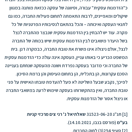
כ"הזדמנות עסקית" עבורה, וסיווגה של עסקה ככזאת מותנה במגוון
שיקולים ומאפיינים, לרבות התאמתה לתחום פעילות החברה, כמו גם
לתנאי העסקה ואיכותה – והכל בהתאם לנסיבותיו הפרטניות של כל
מקרה. עוד יש להבחין בין הזדמנות עסקית שנבצר מהחברה לנצל
בשל היעדר משאבים לבין הזדמנות עסקית שיש בכוחה של החברה
לנצל, אולם ניצולה אינו משרת את טובת החברה, כבמקרה דנן. בית
המשפט הכריע כי באותו עניין, העסקה אינה עולה כדי הזדמנות עסקית
של החברה וכי מדובר בעסקה נפרדת ושונה מהעסקה שנחתם בעניינה
הסכם עקרונות, הן בתכלית, הן בתחום העיסוק והן ברמת הסיכון.
לפיכך, נקבע שבעל השליטה לא פעל להעדפת טובתו האישית על פני
טובת החברה, ואין בהתקשרותו בעסקה שימוש לרעה במשאבי החברה
או ניצול אסור של הזדמנות עסקית.
[1] תנ"ג 31523-06-20
שאלתיאל נ' רני צים מרכזי קניות
בע"מ
(פורסם בנבו, 14.10.2021).
[2] סעיף 254(3) לחוק החברות.