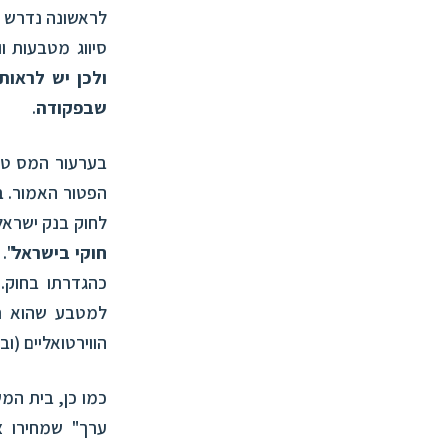
לראשונה נדרש 
סיווג מטבעות וו
ולכן
יש לראות
שבפקודה
.
בערעור המס טען
הפטור האמור. ב
לחוק בנק ישראל, תש
חוקי בישראל
".
כהגדרתו בחוק.
למטבע שהוא רש
הווירטואליים (ו
כמו כן, בית המ
ערך" שמחירו צ