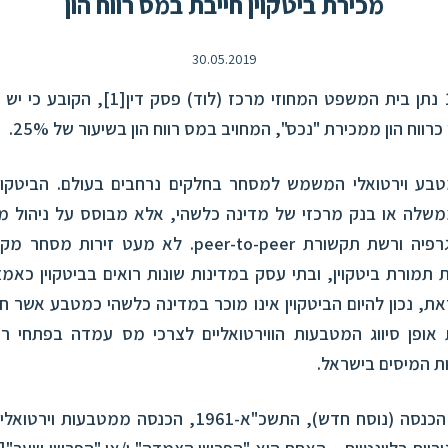
מכירת ביטקוין חייבת במס רווח הון
30.05.2019
[1]
, הקובע כי יש
רווח הון ממכירת "נכס", המחויב במס רווח הון בשיעור של 25%.
טבע וירטואלי המשמש למסחר בחלקים נרחבים בעולם. הביטקוין
ממשלה או בנק מרכזי של מדינה כלשהי, אלא מבוסס על ניהול מ
מנגנוני קריפטוגרפיה ורשת תקשורת peer-to-peer. לא מע
תמורת ביטקוין, ובתי עסק במדינות שונות רואים בביטקוין כאמ
זאת, נכון להיום הביטקוין אינו מוכר במדינה כלשהי כמטבע אשר 
אופן סיווג המטבעות הווירטואליים לצרכי מס עמדה בפתחי רש
ות המיסים בישראל.
לפי פקודת מס הכנסה (נוסח חדש), התשכ"א-1961, הכנסה ממ