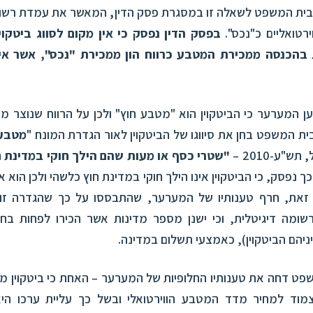
בית המשפט לשאלה זו במסגרת פסק הדין
,
המאשר את עמדת רשות
ירטואליים כ"נכס".
בפסק הדין נפסק כי אין מקום לסווג ביטקוי
 בהכנסה ממכירת המטבע כרווח הון ממכירת "נכס"
, אשר אי
 המערער כי הביטקוין הוא "מטבע חוץ" ולכן על הרווח שנוצר מעל
ית המשפט בחן את סיווגו של הביטקוין לאור הגדרת המונח "
מטבע 
"ע-2010 –
"שטרי כסף או מעות שהם הילך חוקי במדינת חו
 כך נפסק, כי הביטקוין אינו הילך חוקי במדינת חוץ כלשהי ולכן הוא 
 זאת, חרף טענותיו של המערער, שהתבססו על כך שהגדרה זו א
ומה דיגיטלית, וכי ישנן מספר מדינות אשר הכירו לפחות ב
ביניהם הביטקוין), כאמצעי תשלום במדינה.
שפט דחה את טענותיו החלופיות של המערער – האחת כי ביטקוין מש
מוד למחיר מדד המטבע הווירטואלי ובשל כך עליית ערכו הי