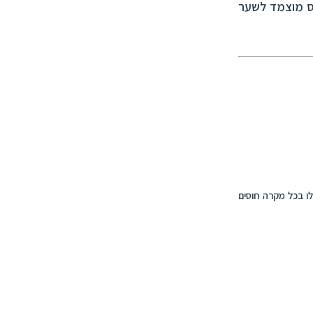
כס מוצמד לשער
ו ל"עסקה עתידית" לפי סעיף 88 לפקודה, אך אלו בכל מקרה חוסים