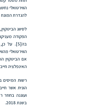
תחת מספר קטגור
הווירטואלי נחשב
להגדרת המונח "נכס" בסעיף 88 לפקודה ואי
לסיווג הביטקוין
הפקודה מעניקה
בה
[5]
. על כן,
הווירטואלי מהוו
אם הביטקוין הו
האינפלציה חייב ב
רשות המיסים בי
הונית אשר חיי
ועוגנה ב
חוזר ר
בשנת 2018.