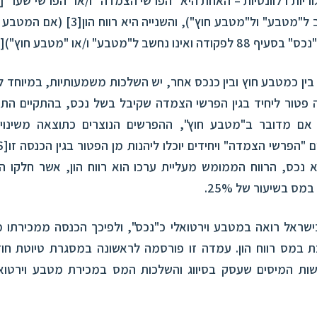
יות רלוונטיות – האחת היא "הפרשי הצמדה" ו/או "הפרשי שער"
[2]
 ל"מטבע" ול"מטבע חוץ"), והשנייה היא רווח הון
[3]
(אם המטבע הו
נו נחשב ל"מטבע" ו/או "מטבע חוץ")
[4]
, בין כמטבע חוץ ובין כנכס אחר, יש השלכות משמעותיות, במיוחד לג
 פטור ליחיד בגין הפרשי הצמדה שקיבל בשל נכס, בהתקיים התנ
 אם מדובר ב"מטבע חוץ", ההפרשים הנוצרים כתוצאה משינו
ים "הפרשי הצמדה" ויחידים יוכלו ליהנות מן הפטור בגין הכנסה זו
[6]
א נכס, הרווח הממומש מעליית ערכו הוא רווח הון, אשר חלקו ה
מס בשיעור של 25%.
שראל רואה במטבע וירטואלי כ"נכס", ולפיכך הכנסה ממכירתו 
בת במס רווח הון. עמדה זו פורסמה לראשונה במסגרת
טיוטת חוז
שות המיסים שעסק בסיווג והשלכות המס במכירת מטבע וירטואל