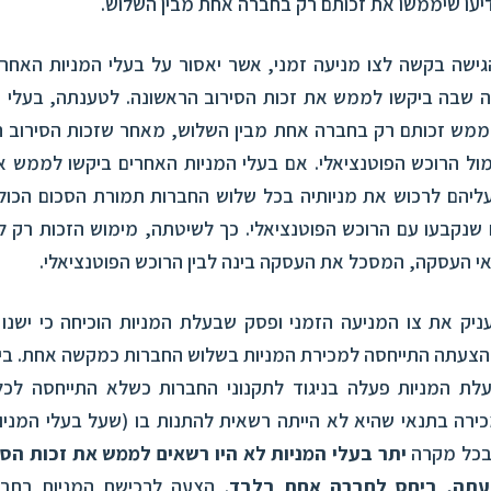
דיעו שיממשו את זכותם רק בחברה אחת מבין השלוש.
גישה בקשה לצו מניעה זמני, אשר יאסור על בעלי המניות האחר
ה שבה ביקשו לממש את זכות הסירוב הראשונה. לטענתה, בעלי ה
לממש זכותם רק בחברה אחת מבין השלוש, מאחר שזכות הסירוב ה
ל הרוכש הפוטנציאלי. אם בעלי המניות האחרים ביקשו לממש א
ליהם לרכוש את מניותיה בכל שלוש החברות תמורת הסכום הכול
שנקבעו עם הרוכש הפוטנציאלי. כך לשיטתה, מימוש הזכות רק 
נאי העסקה, המסכל את העסקה בינה לבין הרוכש הפוטנציאלי.
יק את צו המניעה הזמני ופסק שבעלת המניות הוכיחה כי ישנו 
הצעתה התייחסה למכירת המניות בשלוש החברות כמקשה אחת. ב
עלת המניות פעלה בניגוד לתקנוני החברות כשלא התייחסה לכ
ירה בתנאי שהיא לא הייתה רשאית להתנות בו (שעל בעלי המני
בכל מקרה
יתר
בעלי המניות לא היו רשאים לממש את זכות הסי
עתה, ביחס לחברה אחת בלבד
. הצעה לרכישת המניות בחב