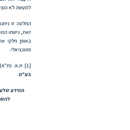
למעשה לא הוצע
החלטה זו ניתנה
זאת, גישתו המס
באופן חלקי את
פוטנציאלי.
[1]
ת.א. (ת"א) 2296-04-20
בע"מ
.
המידע שלעיל
להסתמ