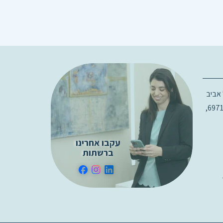
רג 18, תל אביב
בניין D קומה 3, 6971915,
עקבו אחרינו
ברשתות