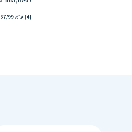
לסילוק החוב ה
[4]
ע"א 6357/99