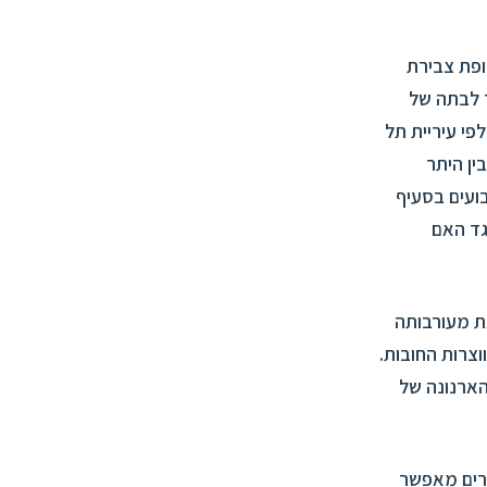
ופת צבירת
 לבתה של
פי עיריית תל
ין היתר
ועים בסעיף
נגד האם
ת מעורבותה
צרות החובות.
הארנונה של
טענה כי סעיף 8(ג) לחוק ההסדרים מאפשר