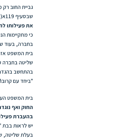
גביית החוב רק 
שבסעיף 119א(א)(2) לפקודה, וכלשון הסעיף – "
את פעילותו
לחב
בחברה, בעוד שה
בית המשפט אזכר
שליטה בחברה על
בהתחשב בהגדרה
"ביחד עם קרובו"
בית המשפט העלי
בהעברת פעילו
יש לראות בבת "
בעלת שליטה, ש