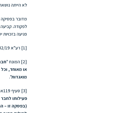
לא הייתה נושאת
לפקודה. קביעה ז
פגיעה בזכויות י
[1]
רע"א 4532/19
[2]
המונח "
חבר
או מאוחד, וכל 
מואגדות
".
[3]
סעיף 119א(א)(2) לפקודה קובע כי:
פעילותו לחבר ב
(בפסקה זו – ה