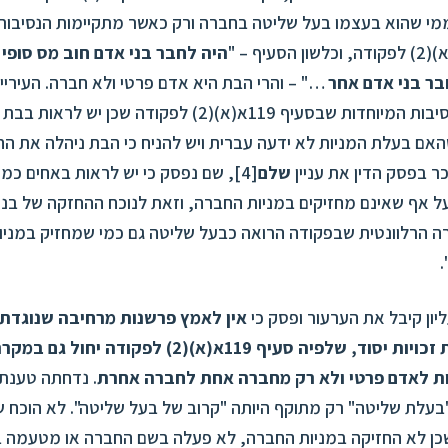
ממי שהוא בעצמו בעל שליטה בחברה ורק כאשר מתקיימות הנסיבות
היה
לחבר בני אדם
חוב מס סופי 
ר בני אדם אחר
…" – והרי הבת היא אדם פרטי ולא חברה. העיריי
כי מתקיימות הנסיבות המיוחדות שבסעיף 119א(א)(2) לפקודה ש
אם בעלת המניות לא ידעה עברית ויש להניח כי הבת ניהלה את הח
 בפסק הדין את עניין
שלם
[4]
, שם נפסק כי יש לראות באחים כמי
 אף שאינם מחזיקים במניות החברה, וזאת לנוכח ההחזקה של בנות 
 הרלוונטית שבפקודה הרואה כבעל שליטה גם כמי שמחזיק במניו
.
ון קיבל את הערעור ופסק כי
אין לאמץ פרשנות מרחיבה שנוגדת 
החוק ואף נוגדת זכויות יסוד, שלפיה סעיף 119א(א)(2) לפ
ת לאדם פרטי ולא רק מחברה אחת לחברה אחרת
. נדחתה טענת 
בעלת שליטה" רק מתוקף היותה "קרוב של בעל שליטה". לא הוכח 
כן לא החזיקה במניות החברה, לא פעלה בשם החברה או מטעמה ב