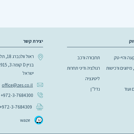
וק
יצירת קשר
ראול וולנב
ה והיי-טק
תחבורה ורכב
 מיזוגים ורכישות
רגולציה ודיני תחרות
ישראל
ליטיגציה
office@zes.co.il
ם ועוד
נדל״ן
+972-3-7684300
+972-3-7684309
waze