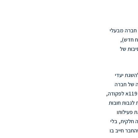
ל חברה מבעלי
 הכנסה (נוסח חדש),
סיבות של
קיקה להשגת יעדי
נונה של חברה
לגבי נכס שאינו משמש למגורים. הסדר זה חל רק בהתקיים התנאים המנויים בסעיף 119א לפקודה,
ל פיו מבקשות רשויות לגבות חובות
 פעילותו
 חלקית, בלי
חבר חייב בו