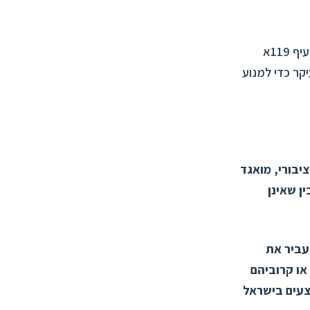
מדובר בפסיקה בעלת קביעות חשובות המלמדות על הזהירות שיש לנקוט בהחלת סעיף 119א
קר כדי למנוע
ציבורי, מואגד
ן שאינן
עביר את
או קרוביהם
צעים בישראל