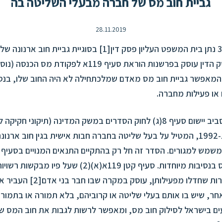
גביית חוב מס של חברה מבעלי השליטה בה
28.11.2019
[1]
בסוגיית גביית חוב ארנונה ש
השליטה בה. פסק הדין עוסק בפרשנות הוראת סעיף 119א לפקודת מס
תשכ"א-1961 המאפשר גביית חוב מס מאדם שמלכתחילה לא היה החוב שלו, בנ
או פעילות מחברה.
פסק הדין נסוב סביב יישום סעיף 8(ג) לחוק הסדרים במשק המדינה (תיקוני ח
תקציב) התשנ"ג-1992, המטיל על בעל שליטה בחברה חבות אישית בגין חוב אר
שעניינו גביית מס בנסיבות מיוחדות. סעיף קטן 119א(א)(2) שע
ות שחדלו מפעילותן, עוסק במקרה שבו חבר בני אדם
[2]
העביר את
חר, שיש בו אותם בעלי שליטה או קרוביהם, בלא תמורה או בתמורה
ים בישראל לסילוק חוב מס, ומאפשר לרשות לגבות את חוב המס שה