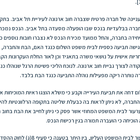
.
עניינה של חברה פרטית שצברה חוב ארנונה לעיריית תל אביב. בתק
חברה בבלעדיות בנכס שבו הופעלה מסעדה בתל אביב. הנכס נמכר
חידה בחברה, והחל ממועד מכירת הנכס לא נצברו חובות נוספים כל
הגישה תביעה כספית לבית משפט השלום כנגד האם, הבת והחברה, ב
ריות אישית על נושאי משרה בתאגיד וכן לאור החלת העקרונות הקב
א)(2) לפקודה לצורך גביית חוב ארנונה. לנוכח הליכי פשיטת הרגל שנוהלו כ
 נותרה ריקה מפעילות נוהלה התביעה כנגד הבת בלבד.
 דחה את תביעת העירייה וקבע כי משלא הוצגו ראיות המוכיחות א
החברה, לא ניתן לראות בה כבעלת שליטה בתקופה הרלוונטיות להיוו
ערעור לבית המשפט המחוזי אשר פסק כי ניתן לחייב את הבת בחוב 
הוכיחה כי הועברה תמורה בגין רכישת הנכס.
הבת הגישה ערעור לבית המשפט העליון, בין היתר ב