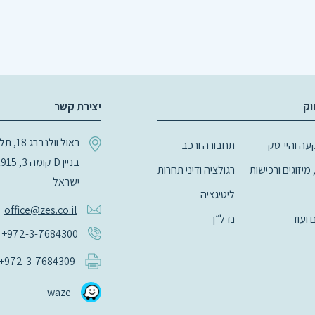
וק
יצירת קשר
ראול וולנב
ה והיי-טק
תחבורה ורכב
 מיזוגים ורכישות
רגולציה ודיני תחרות
ישראל
ליטיגציה
office@zes.co.il
ם ועוד
נדל״ן
+972-3-7684300
+972-3-7684309
waze