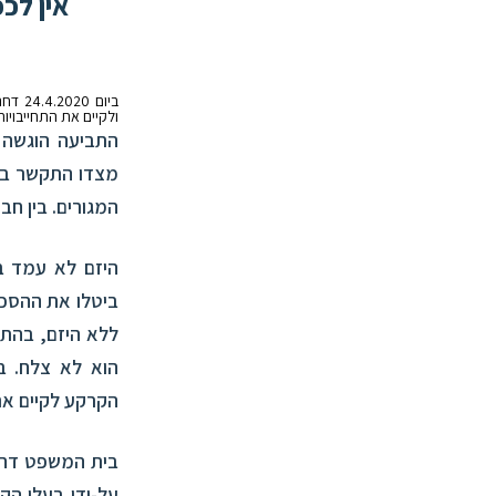
אין לכ
ביום 24.4.2020 דחה בית המשפט המחוזי בתל אביב תביעה
ולקיים את התחייבויו
התביעה הוגשה 
מצדו התקשר בה
המגורים. בין ח
היזם לא עמד ב
ביטלו את ההסכם
ללא היזם, בהתק
הוא לא צלח. ב
הקרקע לקיים את
בית המשפט דחה 
על-ידי בעלי הק