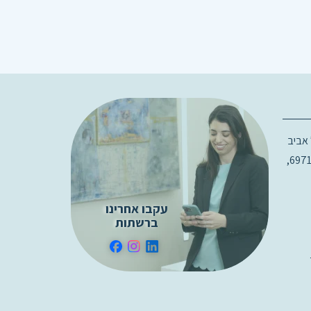
רג 18, תל אביב
בניין D קומה 3, 6971915,
עקבו אחרינו
ברשתות