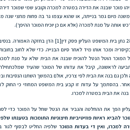
הו מוכר שבנה את הדירה במטרה למכרה וקובע שמי שמוכר דירה 
משנה מיום גמר בנייתה, או שהוא עצמו גר בה פחות מחצי שנה מיו
כש אותה על מנת למכרה (אלא אם כן יוכיח המוכר ההיפך).
[1]
הדן בחזקה האמורה. בנסיבו
קיסריה ומכר אותו מיד לאחר סיום הבנייה. כדי שלא לחוב בחובות
ל המוכר הוטל הנטל להוכיח שבנה את הבית שלא על מנת למכר
ביעה לראשונה, קיבל את עדותו של המוכר שהעיד שמלכתחילה כ
ולכן גם בנה את הבית לפי צרכיו, אולם בהמשך השתנו הנסיבות ובס
אחר. בהסתמך על עדות זו קבע בית המשפט המחוזי כי החוק לא
בנה את הבית במטרה למכרו.
יון הפך את ההחלטה והגביר את הנטל שחל על המוכר כדי לסת
כר להביא ראיות פוזיטיביות חיצוניות התומכות בטענתו שלפי
 למכרו, ואין די בעדות המוכר
שלפיה החליט לבסוף לגור ב