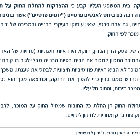
ה. בית המשפט העליון קבע כי
ההצדקות להחלת החוק על חב
ה רבה גם ביחס לאנשים פרטיים ("יזמים פרטיים") אשר בונים 
היינו, גם אדם פרטי, שאין עיסוקו העיקרי בבנייה ובמכירה של דירו
וכר לפי החוק.
של פסק הדין הנדון, דווקא היו ראיות חיצוניות (עדויות של האד
מוכר התכוון למכור את הבית בסיום הבנייה מבלי לגור בו קודם לכ
וכר לא הביא ראיות פוזיטיביות חיצוניות לבסס את טענתו. משכך 
נדרש ממנו בדין כדי להפוך את החזקה, וכתוצאה מכך הוא נכ
המכר דירות, והחוק חל עליו.
ולת החוק הן החלת כל החובות שמטיל החוק על המוכר, לרבו
פות בדק ואחריות לתיקון ליקויים.
רית יהודאין גוברין נ' ירון לבנשטיין
.